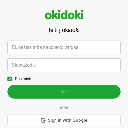
Įeiti į oki
doki
Prisiminti
Įeiti
arba