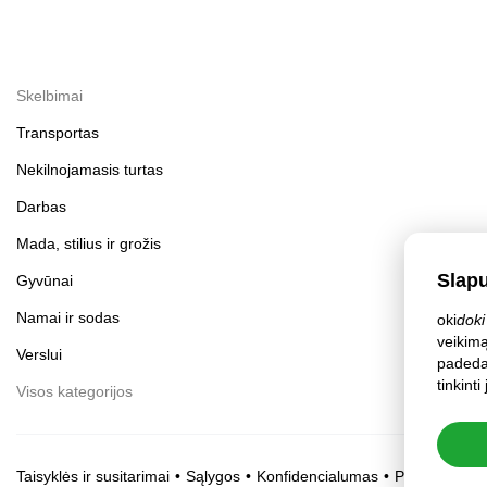
Skelbimai
Transportas
Nekilnojamasis turtas
Darbas
Mada, stilius ir grožis
Slap
Gyvūnai
Namai ir sodas
oki
doki
veikimą
Verslui
padeda 
tinkint
Visos kategorijos
Taisyklės ir susitarimai
Sąlygos
Konfidencialumas
Privatumo nu