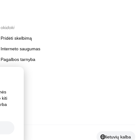
oki
doki
Pridėti skelbimą
Interneto saugumas
Pagalbos tarnyba
inės
kiti
arba
lietuvių kalba