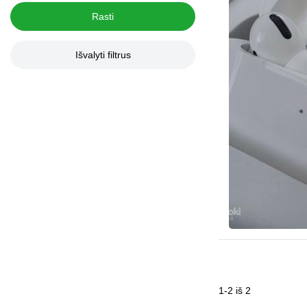
Rasti
Išvalyti filtrus
1
-
2
iš
2