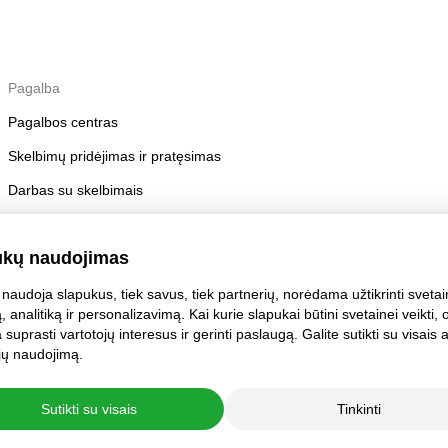
Pagalba
Pagalbos centras
Skelbimų pridėjimas ir pratęsimas
Darbas su skelbimais
Skelbimų taisyklės
ukų naudojimas
Paskyros saugumas
naudoja slapukus, tiek savus, tiek partnerių, norėdama užtikrinti sveta
, analitiką ir personalizavimą. Kai kurie slapukai būtini svetainei veikti, o 
suprasti vartotojų interesus ir gerinti paslaugą. Galite sutikti su visais 
i jų naudojimą.
Sutikti su visais
Tinkinti
statymai