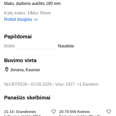
Maks. darbinis aukštis 180 mm
Kaltų kiekis. 1/Max 20mm
Rodyti daugiau
Variklių skaičius 2/380 V 50Hz
Oro slėgis 6 bar
Papildomai
Pagaminta Italijoje 2005m
Būklė
Naudota
Transportavimo matmenys 4200x2000x2400mm
Buvimo vieta
Svoris 2000 kg
Jonava, Kaunas
Kaina 4900 Eur +PVM
№
13076539
03.08.2026
Viso: 1927, +1 šiandien
Panašūs skelbimai
21-14- Grandininės
20-70-556 Kotinės