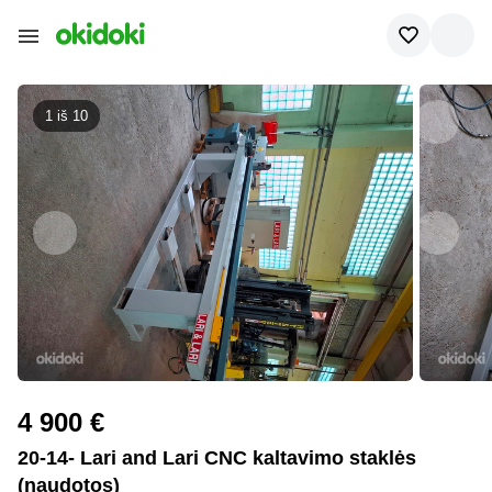
1 iš
10
4 900 €
20-14- Lari and Lari CNC kaltavimo staklės
(naudotos)