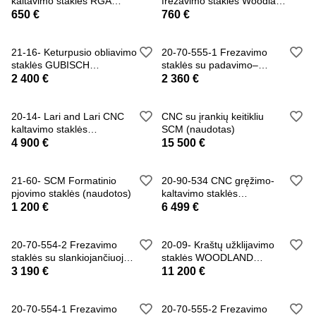
kaltavimo staklės RGA
frezavimo staklės Woodland
Italcava (naudot
machinery (nauj
650 €
760 €
21-16- Keturpusio obliavimo
20-70-555-1 Frezavimo
staklės GUBISCH
staklės su padavimo–
(naudotos)
prispaudimo mechan
2 400 €
2 360 €
20-14- Lari and Lari CNC
CNC su įrankių keitikliu
kaltavimo staklės
SCM (naudotas)
(naudotos)
4 900 €
15 500 €
21-60- SCM Formatinio
20-90-534 CNC gręžimo-
pjovimo staklės (naudotos)
kaltavimo staklės
WOODLAND MACHINERY
1 200 €
6 499 €
20-70-554-2 Frezavimo
20-09- Kraštų užklijavimo
staklės su slankiojančiuoju
staklės WOODLAND
staliuku i
MACHINERY (su lan
3 190 €
11 200 €
20-70-554-1 Frezavimo
20-70-555-2 Frezavimo