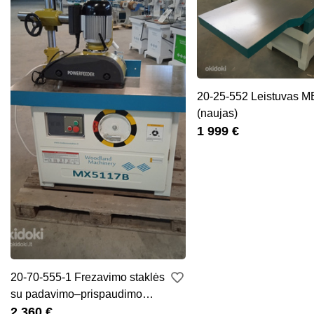
20-25-552 Leistuvas 
(naujas)
1 999 €
20-70-555-1 Frezavimo staklės
su padavimo–prispaudimo
mechan
2 360 €