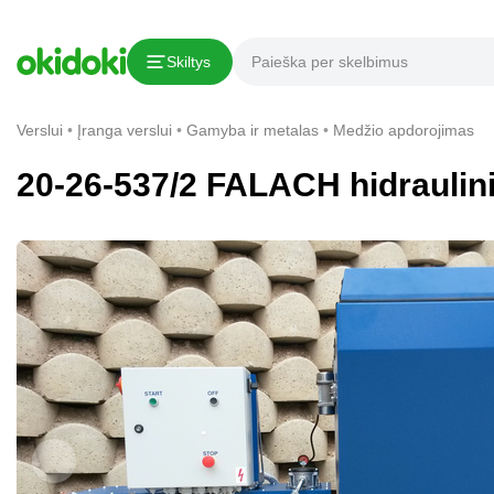
Kopijuoti nuorodą
Skiltys
Pranešimas apie pažeidimą
Verslui
Įranga verslui
Gamyba ir metalas
Medžio apdorojimas
20-26-537/2 FALACH hidraulini