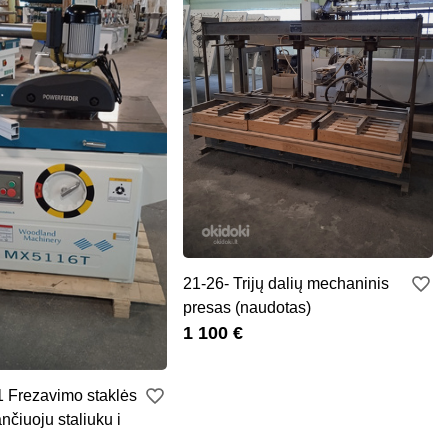
21-26- Trijų dalių mechaninis
presas (naudotas)
1 100 €
1 Frezavimo staklės
nčiuoju staliuku i