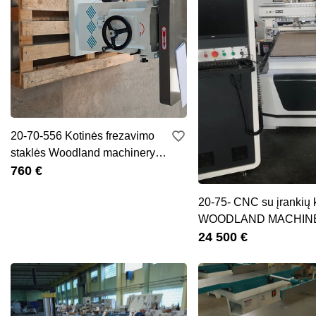
20-70-556 Kotinės frezavimo
staklės Woodland machinery
(nauj
760 €
20-75- CNC su įrankių k
WOODLAND MACHIN
(naujas)
24 500 €