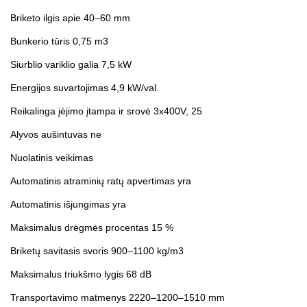
Briketo ilgis apie 40–60 mm
Bunkerio tūris 0,75 m3
Siurblio variklio galia 7,5 kW
Energijos suvartojimas 4,9 kW/val.
Reikalinga įėjimo įtampa ir srovė 3x400V, 25
Alyvos aušintuvas ne
Nuolatinis veikimas
Automatinis atraminių ratų apvertimas yra
Automatinis išjungimas yra
Maksimalus drėgmės procentas 15 %
Briketų savitasis svoris 900–1100 kg/m3
Maksimalus triukšmo lygis 68 dB
Transportavimo matmenys 2220–1200–1510 mm