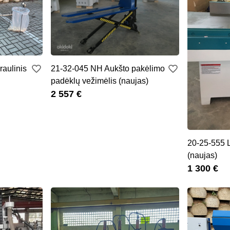
aulinis
21-32-045 NH Aukšto pakėlimo
padėklų vežimėlis (naujas)
2 557 €
20-25-555 
(naujas)
1 300 €