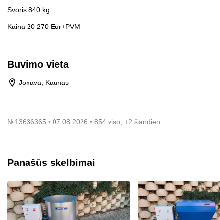
Svoris 840 kg
Kaina 20 270 Eur+PVM
Buvimo vieta
Jonava, Kaunas
№
13636365
07.08.2026
854 viso, +2 šiandien
Panašūs skelbimai