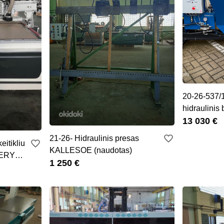
20-26-537
hidraulinis 
(naujas)
13 030 €
21-26- Hidraulinis presas
eitikliu
KALLESOE (naudotas)
ERY
1 250 €