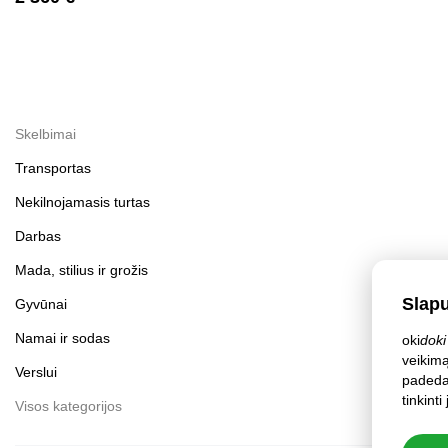
Skelbimai
Transportas
Nekilnojamasis turtas
Darbas
Mada, stilius ir grožis
Slap
Gyvūnai
Namai ir sodas
oki
doki
veikimą
Verslui
padeda 
tinkint
Visos kategorijos