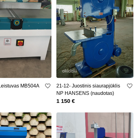
Leistuvas MB504A
21-12- Juostinis siaurapjūklis
NP HANSENS (naudotas)
1 150 €