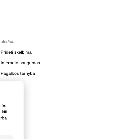
oki
doki
Pridėti skelbimą
Interneto saugumas
Pagalbos tarnyba
inės
kiti
arba