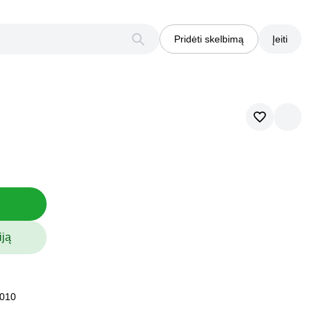
Pridėti skelbimą
Įeiti
iją
2010
2010