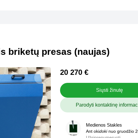
s briketų presas (naujas)
20 270 €
Siųsti žinutę
Parodyti kontaktinę informac
Medienos Stakles
Medienos Stakles
Ant oki
Ant oki
doki
doki
nuo gruodžio 
nuo gruodžio 
Užsiprenumeruoti