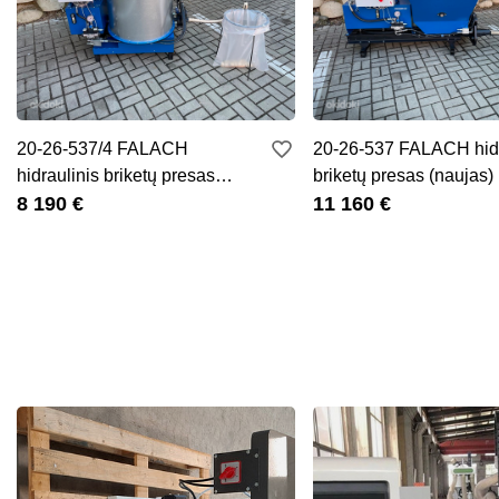
20-26-537/4 FALACH
20-26-537 FALACH hidr
hidraulinis briketų presas
briketų presas (naujas)
(naujas)
8 190 €
11 160 €