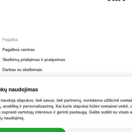
Pagalba
Pagalbos centras
Skelbimų pridėjimas ir pratęsimas
Darbas su skelbimais
Skelbimų taisyklės
ukų naudojimas
Paskyros saugumas
naudoja slapukus, tiek savus, tiek partnerių, norėdama užtikrinti sveta
, analitiką ir personalizavimą. Kai kurie slapukai būtini svetainei veikti, o 
suprasti vartotojų interesus ir gerinti paslaugą. Galite sutikti su visais 
i jų naudojimą.