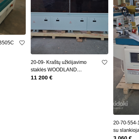
MB505C
20-09- Kraštų užklijavimo
staklės WOODLAND
MACHINERY (su lan
11 200 €
20-70-554-
su slankioja
3 060 €