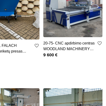
20-75- CNC apdirbimo centras
/1 FALACH
WOODLAND MACHINERY
briketų presas
(naujas)
9 600 €