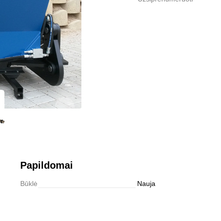
0,0
Užsiprenumeruoti
Papildomai
Būklė
Nauja