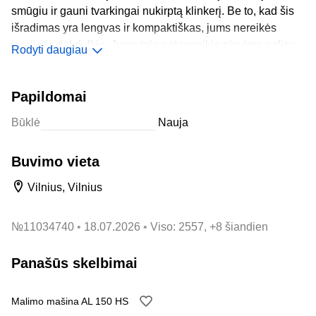
smūgiu ir gauni tvarkingai nukirptą klinkerį. Be to, kad šis
išradimas yra lengvas ir kompaktiškas, jums nereikės
jaudintis dėl dulkių. Jums taip pat nereikia pjovimo galios.
Rodyti daugiau
O skutimosi aštrų peilį, jei jis nuobodu, galima nesunkiai
pakeisti dviem varžtais. Ašmenų tipas Fiksuotas, pjovimo
Papildomai
plotis 220 mm, svoris 2 kg
Būklė
Nauja
Buvimo vieta
Vilnius, Vilnius
№
11034740
18.07.2026
Viso: 2557, +8 šiandien
Panašūs skelbimai
Malimo mašina AL 150 HS