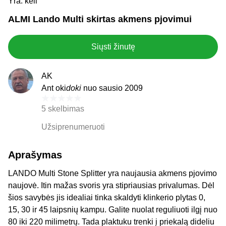
Yra: keli
ALMI Lando Multi skirtas akmens pjovimui
Siųsti žinutę
AK
Ant oki
doki
nuo sausio 2009
5 skelbimas
Užsiprenumeruoti
Aprašymas
LANDO Multi Stone Splitter yra naujausia akmens pjovimo
naujovė. Itin mažas svoris yra stipriausias privalumas. Dėl
šios savybės jis idealiai tinka skaldyti klinkerio plytas 0,
15, 30 ir 45 laipsnių kampu. Galite nuolat reguliuoti ilgį nuo
80 iki 220 milimetrų. Tada plaktuku trenki į priekalą dideliu