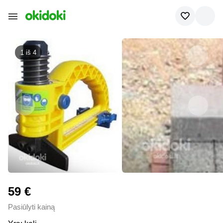
1 iš
4
59 €
Pasiūlyti kainą