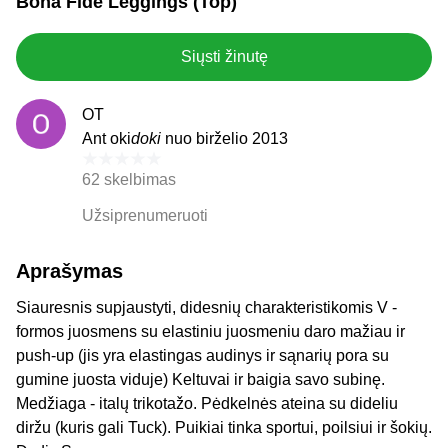
Bona Fide Leggings (Top)
Siųsti žinutę
OT
Ant oki
doki
nuo birželio 2013
62 skelbimas
Užsiprenumeruoti
Aprašymas
Siauresnis supjaustyti, didesnių charakteristikomis V -
formos juosmens su elastiniu juosmeniu daro mažiau ir
push-up (jis yra elastingas audinys ir sąnarių pora su
gumine juosta viduje) Keltuvai ir baigia savo subinę.
Medžiaga - italų trikotažo. Pėdkelnės ateina su dideliu
diržu (kuris gali Tuck). Puikiai tinka sportui, poilsiui ir šokių.