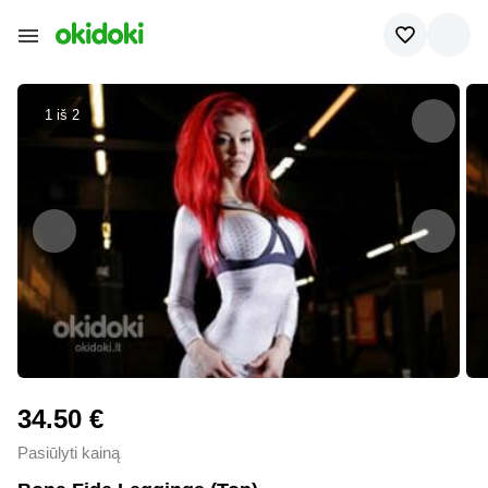
1 iš
2
34.50 €
Pasiūlyti kainą