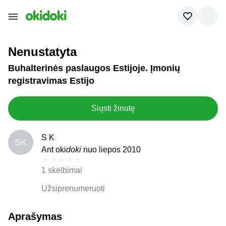
Nenustatyta
Buhalterinės paslaugos Estijoje. Įmonių
registravimas Estijo
Siųsti žinutę
S K
SK
Ant oki
doki
nuo liepos 2010
1 skelbimai
Užsiprenumeruoti
Aprašymas