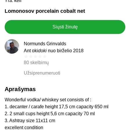
Yra: keli
Lomonosov porcelain cobalt net
Siųsti žinutę
Normunds Grinvalds
Ant oki
doki
nuo birželio 2018
80 skelbimų
Užsiprenumeruoti
Aprašymas
Wonderful vodka/ whiskey set consists of :
1. decanter / carafe height 17,5 cm capacity 650 ml
2. 2 small cups height 5,6 cm capacity 70 ml
3. Ashtray size 11x11 cm
excellent condition