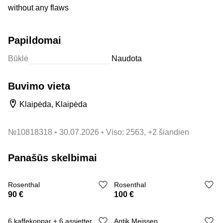
without any flaws
Papildomai
Būklė
Naudota
Buvimo vieta
Klaipėda, Klaipėda
№
10818318
30.07.2026
Viso: 2563, +2 šiandien
Panašūs skelbimai
Rosenthal
Rosenthal
90 €
100 €
6 kaffekoppar + 6 assietter
Antik Meissen