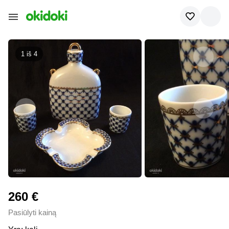
1 iš
4
260 €
Pasiūlyti kainą