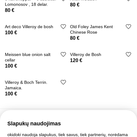
Lomonosov , 18 delar.
80 €
80 €
Art deco Villeroy de bosh
Old Foley James Kent
Chinese Rose
100 €
80 €
Meissen blue onion salt
Villeroy de Bosh
cellar
120 €
100 €
Villeroy & Boch Terrin.
Jamaica.
100 €
Slapukų naudojimas
Pagalbos tarnyba
oki
doki
naudoja slapukus, tiek savus, tiek partnerių, norėdama
Pagalba