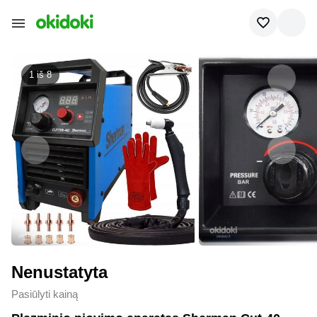
1 iš
8
Nenustatyta
Pasiūlyti kainą