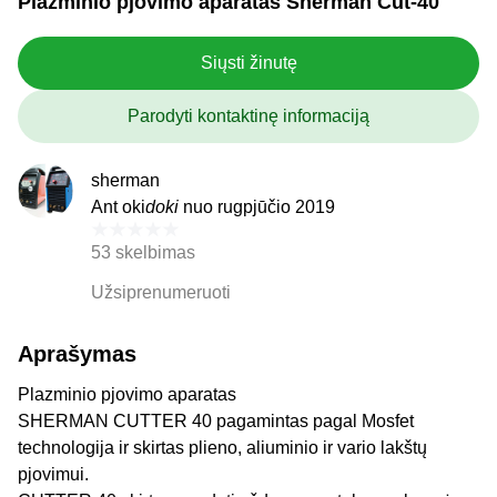
Plazminio pjovimo aparatas Sherman Cut-40
Siųsti žinutę
Parodyti kontaktinę informaciją
sherman
Ant oki
doki
nuo rugpjūčio 2019
53 skelbimas
Užsiprenumeruoti
Aprašymas
Plazminio pjovimo aparatas
SHERMAN CUTTER 40 pagamintas pagal Mosfet
technologija ir skirtas plieno, aliuminio ir vario lakštų
pjovimui.