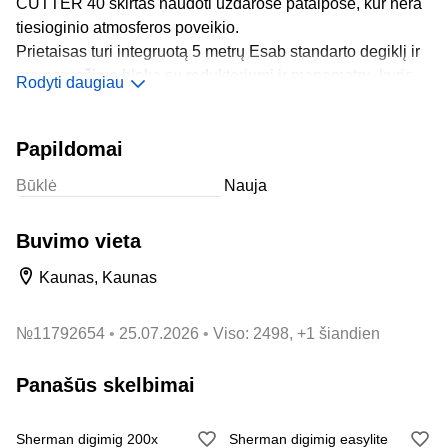
CUTTER 40 skirtas naudoti uždarose patalpose, kur nėra
tiesioginio atmosferos poveikio.
Prietaisas turi integruotą 5 metrų Esab standarto degiklį ir
oro paruošimo bloką su reduktoriumi ir manometru, kuris
Rodyti daugiau
leidžia kontroliuoti ir reguliuoti oro slėgį.
Į komplektą taip pat įeina žemės kabelis su gnybtu,
Papildomai
plaktukas ir šepetys.
APARATO KAINA
Būklė
Nauja
GALUTINĖ KAINA DERINAMA.
GALITE ISIGYTI CHAMELEONA SKYDELI TINKANTI
Buvimo vieta
PJOVIMO IR SUVIRINIMO DARBAMS
Kaunas, Kaunas
GARANTINIS POGARANTINIS SERVISAS.
DAUGIAU INFO TELEFONU.
AČIU.
№
11792654
25.07.2026
Viso: 2498, +1 šiandien
Panašūs skelbimai
Sherman digimig 200x
Sherman digimig easylite