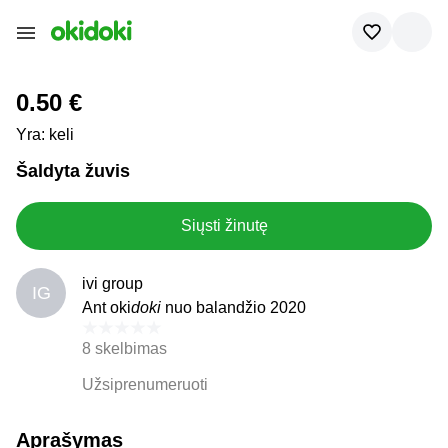
0.50 €
Yra: keli
Šaldyta žuvis
Siųsti žinutę
ivi group
IG
Ant oki
doki
nuo balandžio 2020
8 skelbimas
Užsiprenumeruoti
Aprašymas