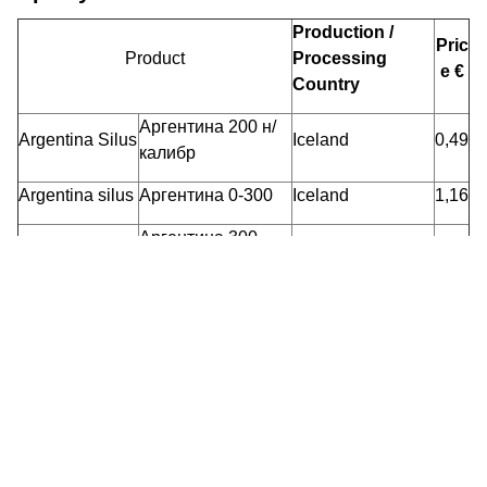
Production /
Pric
Product
Processing
e €
Country
Аргентина 200 н/
Argentina Silus
Iceland
0,49
калибр
Argentina silus
Аргентина 0-300
Iceland
1,16
Аргентина 300-
Argentina silus
Iceland
1,16
500
Аргентина 500-
Argentina silus
Iceland
1,16
600
Argentina silus
Аргентина 600+
Iceland
1,16
Аргентина 200-
Argentina silus
Iceland
1,16
1000
Барабулька