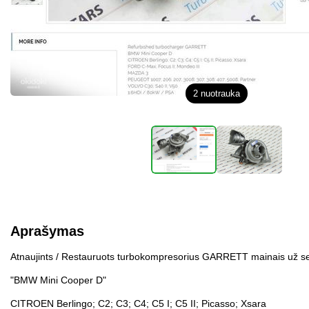
2
nuotrauka
Aprašymas
Atnaujints / Restauruots turbokompresorius GARRETT mainais už se
"BMW Mini Cooper D"
CITROEN Berlingo; C2; C3; C4; C5 I; C5 II; Picasso; Xsara