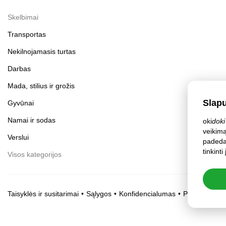
Skelbimai
Transportas
Nekilnojamasis turtas
Darbas
Mada, stilius ir grožis
Slap
Gyvūnai
Namai ir sodas
oki
doki
veikimą
Verslui
padeda 
tinkint
Visos kategorijos
Taisyklės ir susitarimai
Sąlygos
Konfidencialumas
Privatumo nu