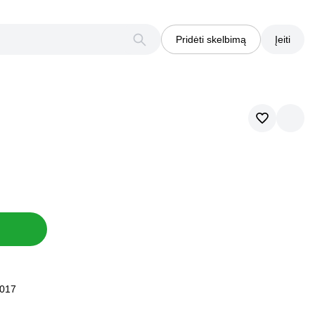
Pridėti skelbimą
Įeiti
2017
2017