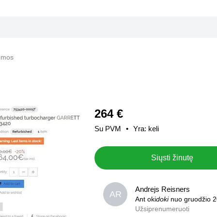
temos
264 €
Su PVM
Yra: keli
Siųsti žinutę
Andrejs Reisners
Andrejs Reisners
AR
AR
Ant oki
Ant oki
doki
doki
nuo gruodžio 
nuo gruodžio 
Užsiprenumeruoti
0,0