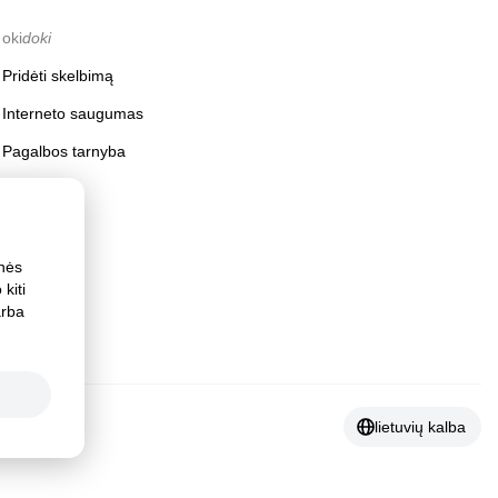
oki
doki
Pridėti skelbimą
Interneto saugumas
Pagalbos tarnyba
inės
kiti
arba
lietuvių kalba