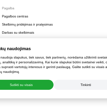
Pagalba
Pagalbos centras
Skelbimų pridėjimas ir pratęsimas
Darbas su skelbimais
Skelbimų taisyklės
ukų naudojimas
Paskyros saugumas
naudoja slapukus, tiek savus, tiek partnerių, norėdama užtikrinti sveta
, analitiką ir personalizavimą. Kai kurie slapukai būtini svetainei veikti, o 
suprasti vartotojų interesus ir gerinti paslaugą. Galite sutikti su visais 
i jų naudojimą.
Sutikti su visais
Tinkinti
statymai