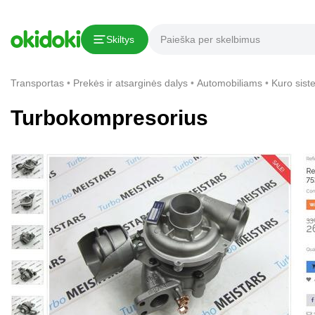
Kopijuoti nuorodą
Skiltys
Pranešimas apie pažeidimą
Transportas
Prekės ir atsarginės dalys
Automobiliams
Kuro sis
Turbokompresorius