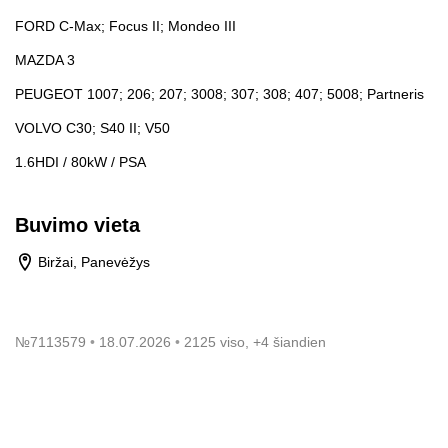
FORD C-Max; Focus II; Mondeo III
MAZDA 3
PEUGEOT 1007; 206; 207; 3008; 307; 308; 407; 5008; Partneris
VOLVO C30; S40 II; V50
1.6HDI / 80kW / PSA
Buvimo vieta
Biržai, Panevėžys
№
7113579
18.07.2026
2125 viso, +4 šiandien