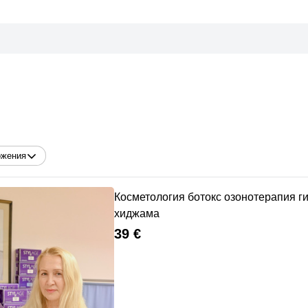
ожения
Косметология ботокс озонотерапия г
хиджама
39 €