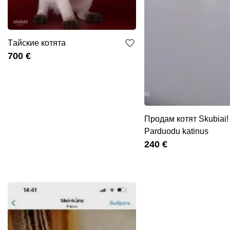
Tайскиe котятa
700 €
Продам котят Skubiai!
Parduodu katinus
240 €