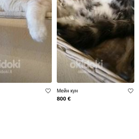
Мейн кун
800 €