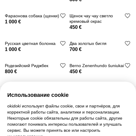
Фараонова собака (щенки)
Щенок чау чау светло
кремовый окрас
1 000 €
450 €
Русская цветная болонка
Два золотых бигля
1 000 €
700 €
Родезийский Риджбек
Berno Zenenhundo šuniukai
800 €
450 €
Использование cookie
Служба поддержки
oki
doki
использует файлы cookie, свои и партнёров, для
корректной работы сайта, аналитики и персонализации.
Помощь
Некоторые cookie обязательны для работы сайта, другие
Правила и соглашения
помогают понимать интересы пользователей и улучшать
Настройки приватности
сервис. Вы можете принять все или настроить