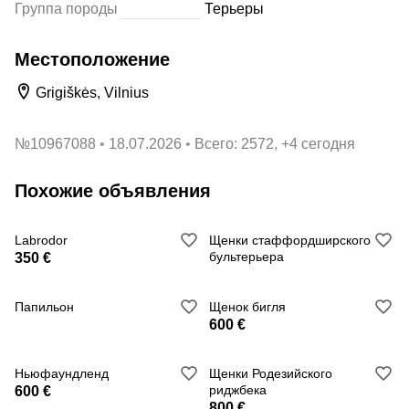
Группа породы
Терьеры
Местоположение
Grigiškės, Vilnius
№
10967088
18.07.2026
Всего: 2572, +4 сегодня
Похожие объявления
Labrodor
Щенки стаффордширского
бультерьера
350 €
Папильон
Щенок бигля
600 €
Ньюфаундленд
Щенки Родезийского
риджбека
600 €
800 €