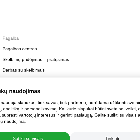
Pagalba
Pagalbos centras
Skelbimų pridėjimas ir pratęsimas
Darbas su skelbimais
Skelbimų taisyklės
ukų naudojimas
Paskyros saugumas
naudoja slapukus, tiek savus, tiek partnerių, norėdama užtikrinti sveta
, analitiką ir personalizavimą. Kai kurie slapukai būtini svetainei veikti, o 
suprasti vartotojų interesus ir gerinti paslaugą. Galite sutikti su visais 
i jų naudojimą.
Sutikti su visais
Tinkinti