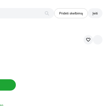
Pridėti skelbimą
Įeiti
tas
tas