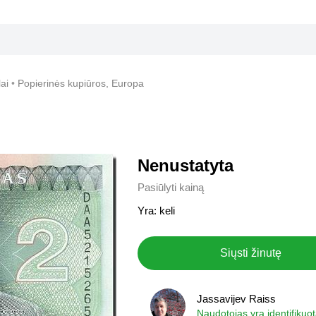
ai
Popierinės kupiūros, Europa
Nenustatyta
Pasiūlyti kainą
Yra: keli
Siųsti žinutę
Jassavijev Raiss
Jassavijev Raiss
Naudotojas yra identifikuo
Naudotojas yra identifikuo