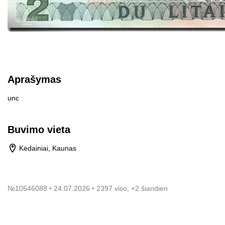
Aprašymas
unc
Buvimo vieta
Kėdainiai, Kaunas
№
10546088
24.07.2026
2397 viso, +2 šiandien