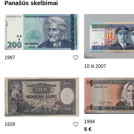
Panašūs skelbimai
1997
10 lit 2007
1994
1928
5 €