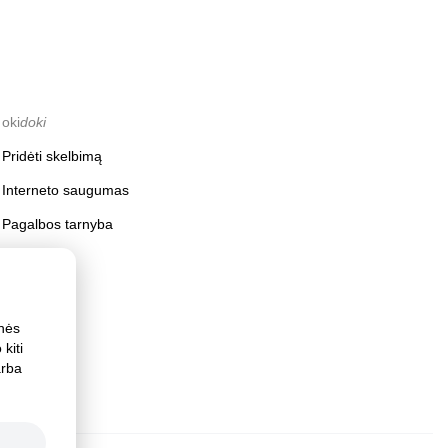
oki
doki
Pridėti skelbimą
Interneto saugumas
Pagalbos tarnyba
inės
kiti
arba