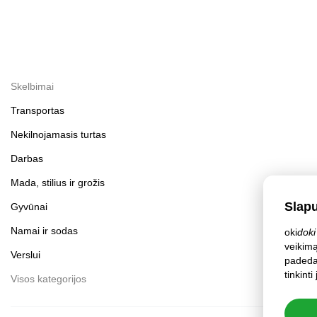
Skelbimai
Transportas
Nekilnojamasis turtas
Darbas
Mada, stilius ir grožis
Slap
Gyvūnai
Namai ir sodas
oki
doki
veikimą
Verslui
padeda 
tinkint
Visos kategorijos