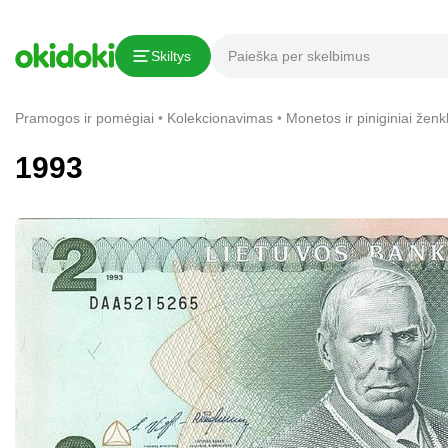
Kopijuoti nuorodą
Skiltys
Pranešimas apie pažeidimą
Pramogos ir pomėgiai
Kolekcionavimas
Monetos ir piniginiai ženkl
1993