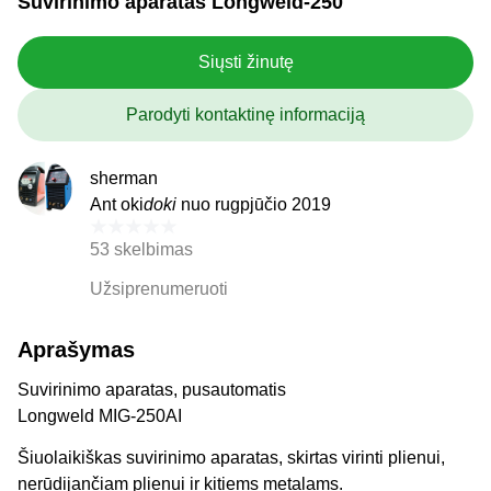
Suvirinimo aparatas Longweld-250
Siųsti žinutę
Parodyti kontaktinę informaciją
sherman
Ant oki
doki
nuo rugpjūčio 2019
53 skelbimas
Užsiprenumeruoti
Aprašymas
Suvirinimo aparatas, pusautomatis
Longweld MIG-250AI
Šiuolaikiškas suvirinimo aparatas, skirtas virinti plienui,
nerūdijančiam plienui ir kitiems metalams.