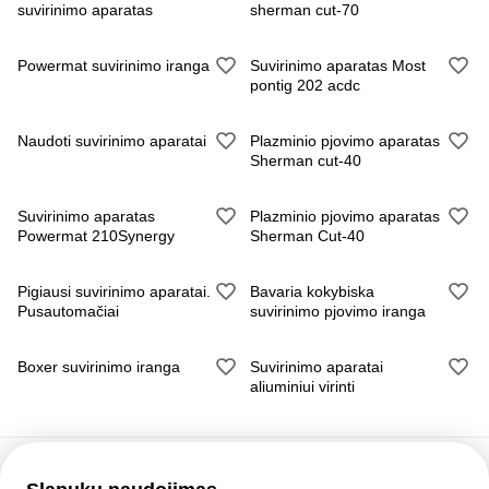
Svoris - 20kg
suvirinimo aparatas
sherman cut-70
Komplektacija:
Powermat suvirinimo iranga
Suvirinimo aparatas Most
MIG degiklis
pontig 202 acdc
Masės kabelis su gnybtu
Kabelis su elektrodo laikikliu
Naudoti suvirinimo aparatai
Plazminio pjovimo aparatas
Garantija- 24 mėn.
Sherman cut-40
APARATO KAINA 259€
Suvirinimo aparatas
Plazminio pjovimo aparatas
GERESNĖ KAINA PERKANT KOMPLEKTA.
Powermat 210Synergy
Sherman Cut-40
GALUTINĖ KAINA DERINAMA VIETOJE.
GALITE ISIGYTI BALIONA REDUKTORIU
Pigiausi suvirinimo aparatai.
Bavaria kokybiska
CHAMELEONA SKYDELI, VIELOS, MAGNETUS IR KITA
Pusautomačiai
suvirinimo pjovimo iranga
SUVIRINIMO IRANGA.
VISADA VIETOJE DIDELIS PASIRINKIMAS IVAIRIU
Boxer suvirinimo iranga
Suvirinimo aparatai
SUVIRINIMO APARATU, SVARKIU, PUSAUTOMAČIU.
aliuminiui virinti
SKAMBINKIT KIEKVIENAM PARINKSIU PAGAL
POREIKIUS.
GARANTINIS POGARANTINIS SERVISAS.
DAUGIAU INFO TELEFONU.