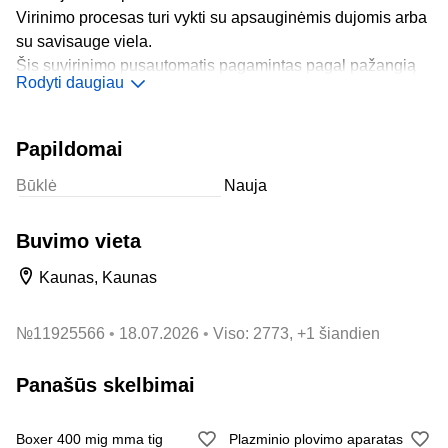
Virinimo procesas turi vykti su apsauginėmis dujomis arba
su savisauge viela.
Šis suvirinimo pusautomatis pagamintas pagal pažangią
Rodyti daugiau
MOSFET technologiją, gali virinti MIG bei MMA suvirinimo
būdu, naudojant vienfazį maitinimo tinklą.
Papildomai
Techniniai parametrai:
Būklė
Nauja
Gamintojas - LONGWELD
Įvesties galia- 220V ±15%
Technologija - MOSFET
Buvimo vieta
Išvesties diapazonas- 50-250 A
Kaunas, Kaunas
Neapkrovinė įtampa: 42 V
Procesai- MIG/MAG, MMA
Elektrodo diametras - 1.6~4 mm
№
11925566
18.07.2026
Viso: 2773, +1 šiandien
Vielos diametras - 0.6 / 0.8 / 1.0 mm
Ritės dydis- 5kg (200 mm) 1kg (100mm)
Panašūs skelbimai
Apsaugos klasė- IP21
Matmenys - 570x 225 x 410 mm
Boxer 400 mig mma tig
Plazminio plovimo aparatas