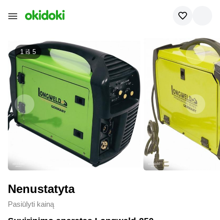
1 iš
5
Nenustatyta
Pasiūlyti kainą