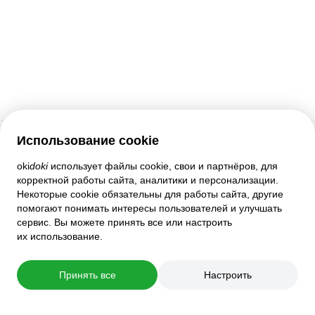
Использование cookie
Служба поддержки
oki
doki
использует файлы cookie, свои и партнёров, для
корректной работы сайта, аналитики и персонализации.
Помощь
Некоторые cookie обязательны для работы сайта, другие
Правила и соглашения
помогают понимать интересы пользователей и улучшать
Настройки приватности
сервис. Вы можете принять все или настроить
Полная версия сайта
их использование.
© 2007–2026 oki
doki
Принять все
Настроить