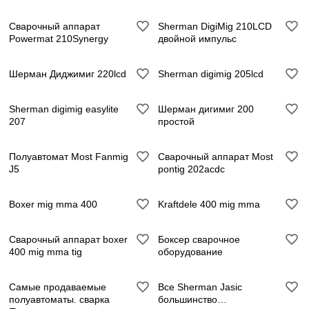
Сварочный аппарат
Sherman DigiMig 210LCD
Powermat 210Synergy
двойной импульс
Шерман Диджимиг 220lcd
Sherman digimig 205lcd
Sherman digimig easylite
Шерман дигимиг 200
207
простой
Полуавтомат Most Fanmig
Сварочный аппарат Most
J5
pontig 202acdc
Boxer mig mma 400
Kraftdele 400 mig mma
Сварочный аппарат boxer
Боксер сварочное
400 mig mma tig
оборудование
Самые продаваемые
Все Sherman Jasic
полуавтоматы. сварка
большинство