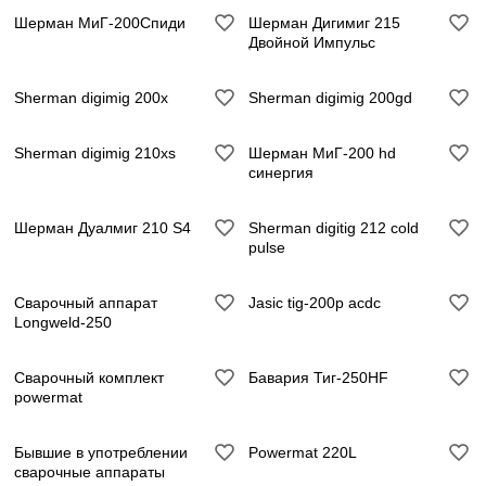
Шерман МиГ-200Спиди
Шерман Дигимиг 215
Двойной Импульс
Sherman digimig 200x
Sherman digimig 200gd
Sherman digimig 210xs
Шерман МиГ-200 hd
синергия
Шерман Дуалмиг 210 S4
Sherman digitig 212 cold
pulse
Сварочный аппарат
Jasic tig-200p acdc
Longweld-250
Сварочный комплект
Бавария Тиг-250HF
powermat
Бывшие в употреблении
Powermat 220L
сварочные аппараты