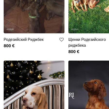
Родезийский Риджбек
Щенки Родезийского
800 €
риджбека
800 €