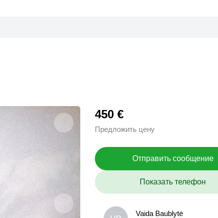
450 €
Предложить цену
Отправить сообщение
Показать телефон
Vaida Baublytė
Vaida Baublytė