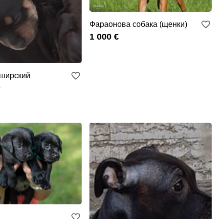
Фараонова собака (щенки)
1 000 €
ширский
р