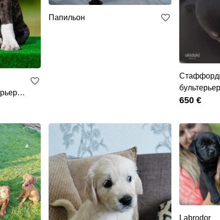
Папильон
Стаффорд
бультерье
рьер
650 €
Labrodor