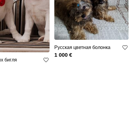
Русская цветная болонка
1 000 €
х бигля