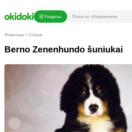
Скопировать ссылку
Разделы
Сообщить о нарушении
Животные
Собаки
Berno Zenenhundo šuniukai