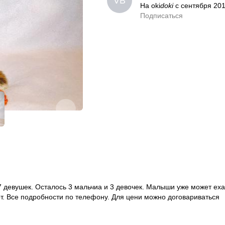
VB
VB
На oki
На oki
doki
doki
с сентября 20
с сентября 20
Подписаться
0,0
Подписаться
 девушек. Осталось 3 мальчиа и 3 девочек. Малыши уже может еха
рт. Все подробности по телефону. Для цени можно договариваться