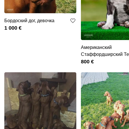
Бордоский дог, девочка
1 000 €
Американский
Стаффордширский Те
Щенки
800 €