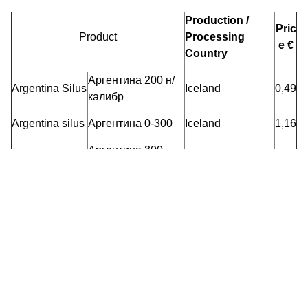
Production /
Pric
Product
Processing
e €
Country
Аргентина 200 н/
Argentina Silus
Iceland
0,49
калибр
Argentina silus
Аргентина 0-300
Iceland
1,16
Аргентина 300-
Argentina silus
Iceland
1,16
500
Аргентина 500-
Argentina silus
Iceland
1,16
600
Argentina silus
Аргентина 600+
Iceland
1,16
Аргентина 200-
Argentina silus
Iceland
1,16
1000
Барабулька