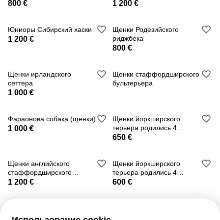
Щенки
800 €
1 200 €
Юниоры Сибирский хаски
Щенки Родезийского
риджбека
1 200 €
800 €
Щенки ирландского
Щенки стаффордширского
сеттера
бультерьера
1 000 €
Фараонова собака (щенки)
Щенки йоркширского
терьера родились 4
1 000 €
ноября 2025 года.
650 €
Щенки английского
Щенки йоркширского
стаффордширского
терьера родились 4
бультерьера
ноября 2025 года.
1 200 €
600 €