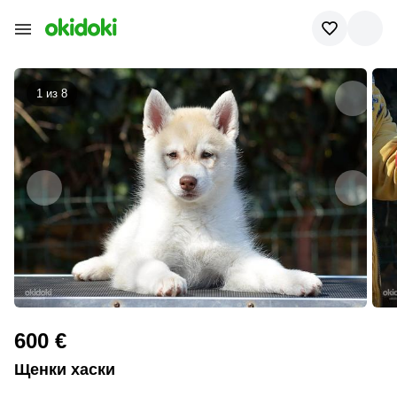
1 из
8
600 €
Щенки хаски