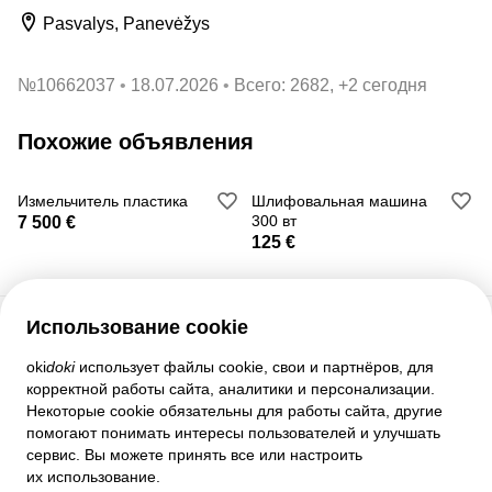
Pasvalys, Panevėžys
№
10662037
18.07.2026
Всего: 2682, +2 сегодня
Похожие объявления
Измельчитель пластика
Шлифовальная машина
300 вт
7 500 €
125 €
Использование cookie
Служба поддержки
oki
doki
использует файлы cookie, свои и партнёров, для
корректной работы сайта, аналитики и персонализации.
Помощь
Некоторые cookie обязательны для работы сайта, другие
Правила и соглашения
помогают понимать интересы пользователей и улучшать
Настройки приватности
сервис. Вы можете принять все или настроить
Полная версия сайта
их использование.