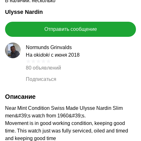
В наличии: несколько
Ulysse Nardin
Отправить сообщение
Normunds Grinvalds
На oki
doki
с июня 2018
80 объявлений
Подписаться
Описание
Near Mint Condition Swiss Made Ulysse Nardin Slim
men&#39;s watch from 1960&#39;s.
Movement is in good working condition, keeping good
time. This watch just was fully serviced, oiled and timed
and keeping good time