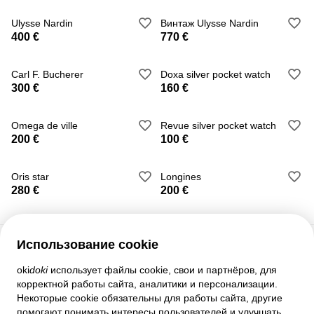
Ulysse Nardin
Винтаж Ulysse Nardin
400 €
770 €
Carl F. Bucherer
Doxa silver pocket watch
300 €
160 €
Omega de ville
Revue silver pocket watch
200 €
100 €
Oris star
Longines
280 €
200 €
Использование cookie
Служба поддержки
oki
doki
использует файлы cookie, свои и партнёров, для
корректной работы сайта, аналитики и персонализации.
Помощь
Некоторые cookie обязательны для работы сайта, другие
Правила и соглашения
помогают понимать интересы пользователей и улучшать