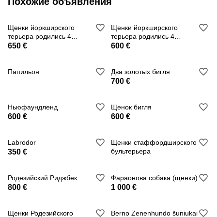
Похожие объявления
Щенки йоркширского
Щенки йоркширского
терьера родились 4
терьера родились 4
ноября 2025 года.
ноября 2025 года.
650 €
600 €
Папильон
Два золотых бигля
700 €
Ньюфаундленд
Щенок бигля
600 €
600 €
Labrodor
Щенки стаффордширского
бультерьера
350 €
Родезийский Риджбек
Фараонова собака (щенки)
800 €
1 000 €
Щенки Родезийского
Berno Zenenhundo šuniukai