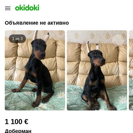
Объявление не активно
1 из
3
1 100 €
Доберман