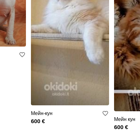
Мейн-кун
Мейн кун
600 €
600 €