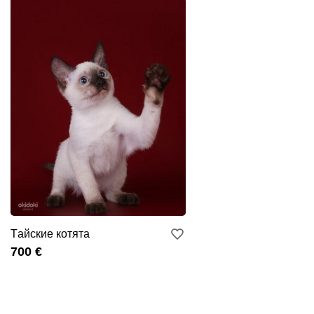
Tайскиe котятa
700 €