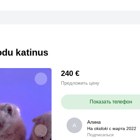
odu katinus
240 €
Предложить цену
Показать телефон
Алина
Алина
А
А
На oki
На oki
doki
doki
с марта 2022
с марта 2022
Подписаться
0,0