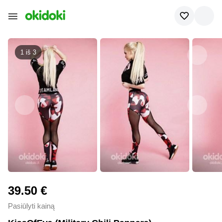
1 iš
3
39.50 €
Pasiūlyti kainą