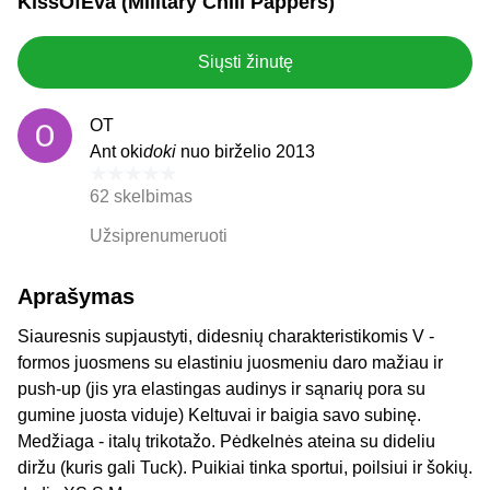
KissOfEva (Military Chili Pappers)
Siųsti žinutę
OT
Ant oki
doki
nuo birželio 2013
62 skelbimas
Užsiprenumeruoti
Aprašymas
Siauresnis supjaustyti, didesnių charakteristikomis V -
formos juosmens su elastiniu juosmeniu daro mažiau ir
push-up (jis yra elastingas audinys ir sąnarių pora su
gumine juosta viduje) Keltuvai ir baigia savo subinę.
Medžiaga - italų trikotažo. Pėdkelnės ateina su dideliu
diržu (kuris gali Tuck). Puikiai tinka sportui, poilsiui ir šokių.