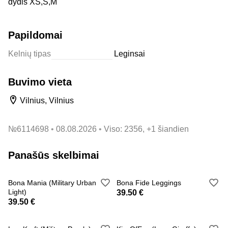
dydis XS,S,M
Papildomai
Kelnių tipas
Leginsai
Buvimo vieta
Vilnius, Vilnius
№
6114698
08.08.2026
Viso: 2356, +1 šiandien
Panašūs skelbimai
Bona Mania (Military Urban
Bona Fide Leggings
Light)
39.50 €
39.50 €